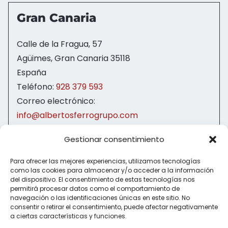
Gran Canaria
Calle de la Fragua, 57
Agüimes
,
Gran Canaria
35118
España
Teléfono:
928 379 593
Correo electrónico:
info@albertosferrogrupo.com
Gestionar consentimiento
Para ofrecer las mejores experiencias, utilizamos tecnologías
como las cookies para almacenar y/o acceder a la información
del dispositivo. El consentimiento de estas tecnologías nos
permitirá procesar datos como el comportamiento de
Haz clic para aceptar cookies de
navegación o las identificaciones únicas en este sitio. No
marketing y permitir este contenido
consentir o retirar el consentimiento, puede afectar negativamente
a ciertas características y funciones.